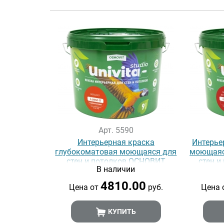
Арт. 5590
Интерьерная краска
Интерье
глубокоматовая моющаяся для
моющаяс
стен и потолков ОСНОВИТ
стен 
В наличии
UNIVITA STUDIO Lusso II
UNIV
4810.00
Цена от
руб.
Цена 
КУПИТЬ