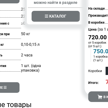
можно найти в разделе
На складе
25
Производит
КАТАЛОГ
22 цвета
В коробке
≥0,3 МПа
ения с
(за 1 
Цена
50 кг
си при
720.00
от 5 коробок
0,10-0,15 л
 кг
(от 5 шт.)
750.
2 часа
ть
1 коробка
(1 шт.)
1 шт. (одна
ртия
упаковка)
Коробки
Итого:
ИЕ
В 
е товары