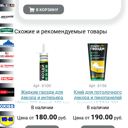
В КОРЗИНУ
Схожие и рекомендуемые товары
Арт. 6100
Арт. 6156
Жидкие гвозди для
Клей для потолочного
декора и интерьера
декора и пенопанелей
Ultima 300 белый, 300 мл
(акрил) ULTIMA 301
В наличии
В наличии
белый, 200 мл
180.00
190.00
Цена от
руб.
Цена от
руб.