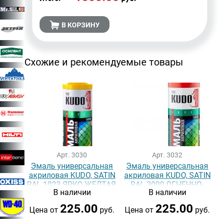
В КОРЗИНУ
Схожие и рекомендуемые товары
Арт. 3030
Арт. 3032
Эмаль универсальная
Эмаль универсальная
акриловая KUDO, SATIN
акриловая KUDO, SATIN
RAL 1023 ЯРКО-ЖЕЛТАЯ,
RAL 3000 ОГНЕННО-
В наличии
В наличии
520 мл
КРАСНАЯ, 520 мл
225.00
225.00
Цена от
руб.
Цена от
руб.