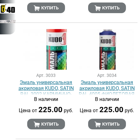
КУПИТЬ
КУПИТЬ
Арт. 3033
Арт. 3034
Эмаль универсальная
Эмаль универсальная
акриловая KUDO, SATIN
акриловая KUDO, SATIN
RAL 3002 КАРМИННО-
RAL 4005 ФИОЛЕТОВАЯ,
В наличии
В наличии
КРАСНАЯ, 520 мл
520 мл
225.00
225.00
Цена от
руб.
Цена от
руб.
КУПИТЬ
КУПИТЬ