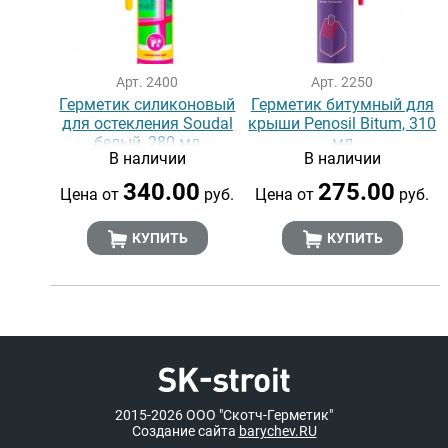
Арт. 2400
Арт. 2250
Герметик cиликоновый
Герметик битумный для
для остекления Soudal
крыши Penosil Bitum, 310
белый, 280 мл
мл
В наличии
В наличии
340.00
275.00
Цена от
руб.
Цена от
руб.
КУПИТЬ
КУПИТЬ
2015-2026
ООО "Скотч-Герметик"
Создание сайта
barychev.RU