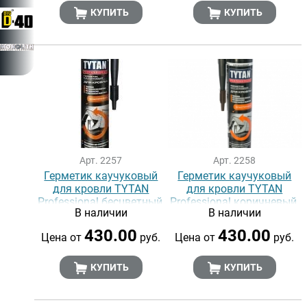
КУПИТЬ
КУПИТЬ
Арт. 2257
Арт. 2258
Герметик каучуковый
Герметик каучуковый
для кровли TYTAN
для кровли TYTAN
Professional бесцветный,
Professional коричневый,
В наличии
В наличии
310 мл
310 мл
430.00
430.00
Цена от
руб.
Цена от
руб.
КУПИТЬ
КУПИТЬ