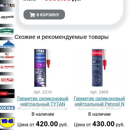
В КОРЗИНУ
Схожие и рекомендуемые товары
Арт. 2216
Арт. 2409
Герметик силиконовый
Герметик силиконовый
нейтральный TYTAN
нейтральный Penosil N
(Euro Line), бесцветный,
бесцветный, 310 мл
В наличии
В наличии
290 мл
420.00
430.00
Цена от
руб.
Цена от
руб.