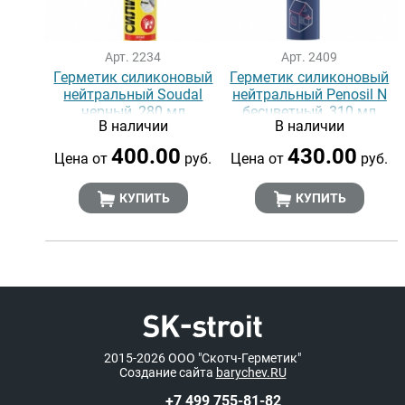
Арт. 2234
Арт. 2409
Герметик силиконовый
Герметик силиконовый
нейтральный Soudal
нейтральный Penosil N
черный, 280 мл
бесцветный, 310 мл
В наличии
В наличии
400.00
430.00
Цена от
руб.
Цена от
руб.
КУПИТЬ
КУПИТЬ
2015-2026
ООО "Скотч-Герметик"
Создание сайта
barychev.RU
+7 499 755-81-82