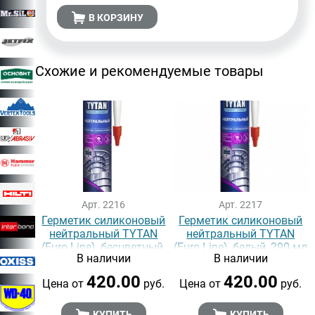
В КОРЗИНУ
Схожие и рекомендуемые товары
Арт. 2216
Арт. 2217
Герметик силиконовый
Герметик силиконовый
нейтральный TYTAN
нейтральный TYTAN
(Euro Line), бесцветный,
(Euro Line), белый, 290 мл
В наличии
В наличии
290 мл
420.00
420.00
Цена от
руб.
Цена от
руб.
КУПИТЬ
КУПИТЬ