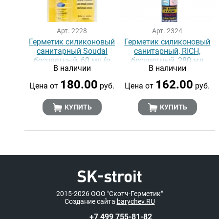
Арт. 2228
Арт. 2324
Герметик силиконовый
Герметик силиконовый
санитарный Soudal
санитарный, RICH,
бесцветный, 60 мл (в
бесцветный, 280 мл
В наличии
В наличии
блистерах)
180.00
162.00
Цена от
руб.
Цена от
руб.
КУПИТЬ
КУПИТЬ
2015-2026
ООО "Скотч-Герметик"
Создание сайта
barychev.RU
+7 499 755-81-82