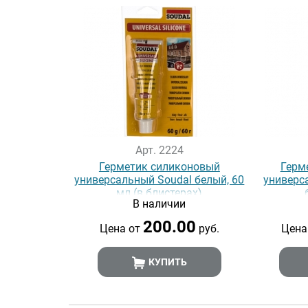
Арт. 2224
Герметик силиконовый
Герм
универсальный Soudal белый, 60
универс
мл (в блистерах)
В наличии
200.00
Цена от
руб.
Цена
КУПИТЬ