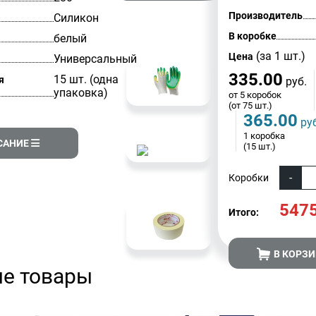
Производитель
Силикон
В коробке
белый
(за 1 шт.)
Цена
Универсальный
335.00
15 шт. (одна
я
руб.
упаковка)
от 5 коробок
(от 75 шт.)
365.00
руб
1 коробка
САНИЕ
(15 шт.)
Коробки
547
Итого:
В КОРЗ
е товары