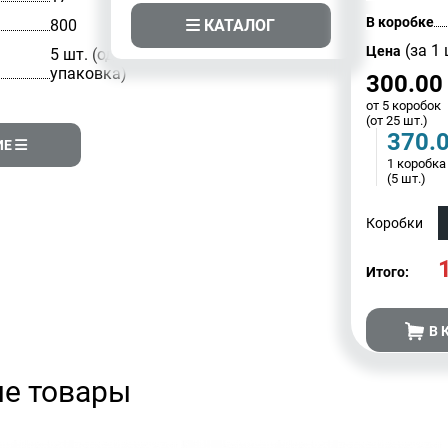
В коробке
КАТАЛОГ
800
(за 1 
Цена
5 шт. (одна
упаковка)
300.00
от 5 коробок
(от 25 шт.)
370.
ИЕ
1 коробка
(5 шт.)
Коробки
Итого:
В 
е товары