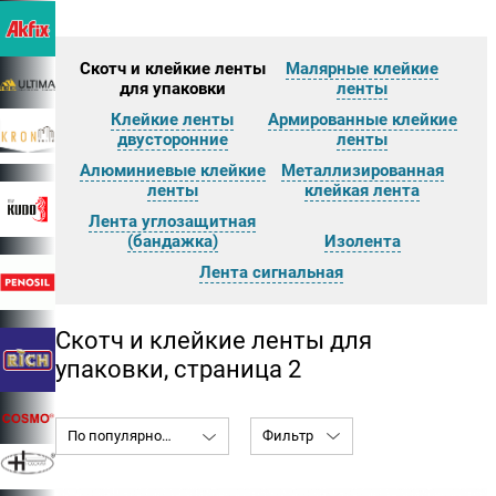
Скотч и клейкие ленты
Малярные клейкие
для упаковки
ленты
Клейкие ленты
Армированные клейкие
двусторонние
ленты
Алюминиевые клейкие
Металлизированная
ленты
клейкая лента
Лента углозащитная
(бандажка)
Изолента
Лента сигнальная
Скотч и клейкие ленты для
упаковки, страница 2
По популярности
Фильтр