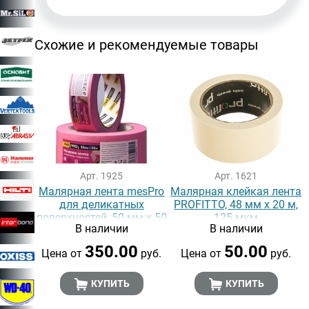
Схожие и рекомендуемые товары
Арт. 1925
Арт. 1621
Малярная лента mesPro
Малярная клейкая лента
для деликатных
PROFITTO, 48 мм х 20 м,
поверхностей, 50 мм х 50
125 мкм
В наличии
В наличии
м, розовая
350.00
50.00
Цена от
руб.
Цена от
руб.
КУПИТЬ
КУПИТЬ