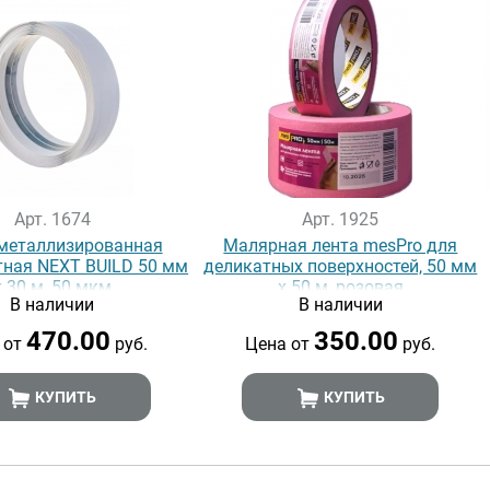
Арт. 1674
Арт. 1925
металлизированная
Малярная лента mesPro для
тная NEXT BUILD 50 мм
деликатных поверхностей, 50 мм
х 30 м, 50 мкм
х 50 м, розовая
В наличии
В наличии
470.00
350.00
 от
руб.
Цена от
руб.
КУПИТЬ
КУПИТЬ