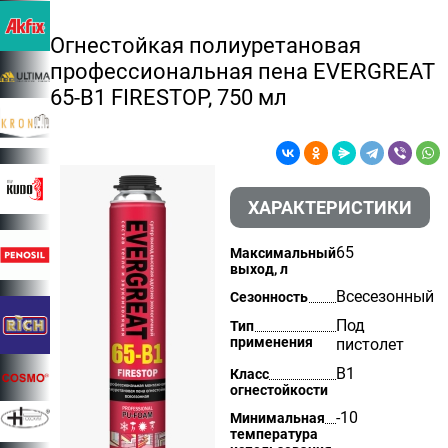
Огнестойкая полиуретановая
профессиональная пена EVERGREAT
65-B1 FIRESTOP, 750 мл
ХАРАКТЕРИСТИКИ
65
Максимальный
выход, л
Всесезонный
Сезонность
Под
Тип
применения
пистолет
B1
Класс
огнестойкости
-10
Минимальная
температура