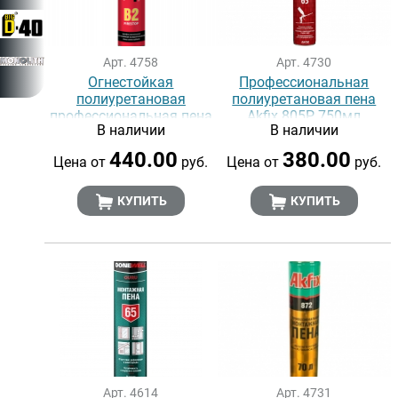
Арт. 4758
Арт. 4730
Огнестойкая
Профессиональная
полиуретановая
полиуретановая пена
профессиональная пена
Akfix 805P, 750мл
В наличии
В наличии
EVERGREAT B2 FIRESTOP,
750 мл
440.00
380.00
Цена от
руб.
Цена от
руб.
КУПИТЬ
КУПИТЬ
Арт. 4614
Арт. 4731