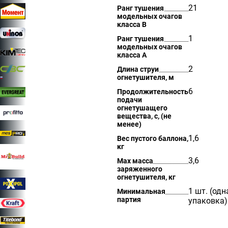
21
Ранг тушения
модельных очагов
класса B
1
Ранг тушения
модельных очагов
класса А
2
Длина струи
огнетушителя, м
6
Продолжительность
подачи
огнетушащего
вещества, с, (не
менее)
1,6
Вес пустого баллона,
кг
3,6
Мах масса
заряженного
огнетушителя, кг
1 шт. (одн
Минимальная
партия
упаковка)