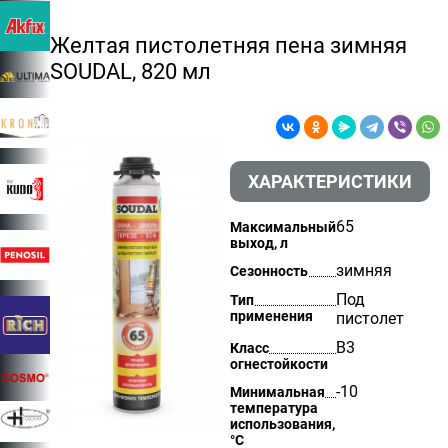
Желтая пистолетняя пена зимняя
SOUDAL, 820 мл
ХАРАКТЕРИСТИКИ
65
Максимальный
выход, л
зимняя
Сезонность
Под
Тип
применения
пистолет
B3
Класс
огнестойкости
-10
Минимальная
температура
использования,
°С