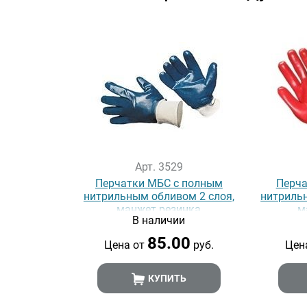
Арт. 3529
Перчатки МБС с полным
Перча
нитрильным обливом 2 слоя,
нитриль
манжет резинка
м
В наличии
85.00
Цена от
руб.
Цен
КУПИТЬ