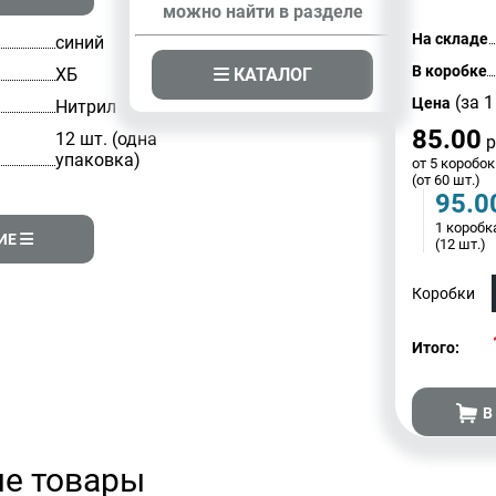
можно найти в разделе
На складе
синий
В коробке
КАТАЛОГ
ХБ
(за 1
Цена
Нитрил
85.00
12 шт. (одна
р
упаковка)
от 5 коробок
(от 60 шт.)
95.0
1 коробк
ИЕ
(12 шт.)
Коробки
Итого:
В
е товары