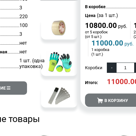
В коробке
3
(за 1 шт.)
Цена
220
10800.00
100
руб.
от 5 коробок
2
3
(от 5 шт.)
(
11000.00
нет
руб.
1 коробка
нет
ная
(1 шт.)
1 шт. (одна
упаковка)
Коробки
11000.0
Итого:
НИЕ
В КОРЗИНУ
е товары