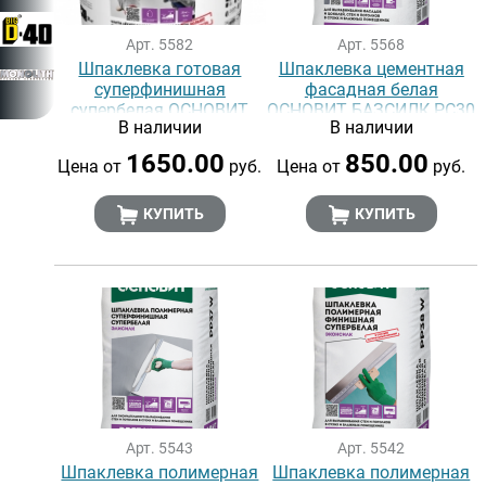
Арт. 5582
Арт. 5568
Шпаклевка готовая
Шпаклевка цементная
суперфинишная
фасадная белая
супербелая ОСНОВИТ
ОСНОВИТ БАЗСИЛК PC30
В наличии
В наличии
ЭЛИСИЛК PA39 W (16 кг)
MW
1650.00
850.00
Цена от
руб.
Цена от
руб.
КУПИТЬ
КУПИТЬ
Арт. 5543
Арт. 5542
Шпаклевка полимерная
Шпаклевка полимерная