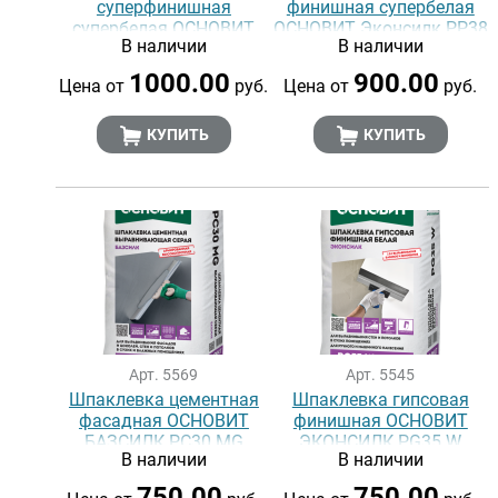
суперфинишная
финишная супербелая
супербелая ОСНОВИТ
ОСНОВИТ Эконсилк PP38
В наличии
В наличии
ЭЛИСИЛК PP37 W
W
1000.00
900.00
Цена от
руб.
Цена от
руб.
КУПИТЬ
КУПИТЬ
Арт. 5569
Арт. 5545
Шпаклевка цементная
Шпаклевка гипсовая
фасадная ОСНОВИТ
финишная ОСНОВИТ
БАЗСИЛК PC30 MG
ЭКОНСИЛК PG35 W
В наличии
В наличии
750.00
750.00