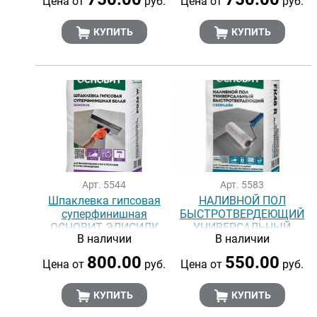
Цена от
руб.
Цена от
руб.
КУПИТЬ
КУПИТЬ
Арт. 5544
Арт. 5583
Шпаклевка гипсовая
НАЛИВНОЙ ПОЛ
суперфинишная
БЫСТРОТВЕРДЕЮЩИЙ
ОСНОВИТ ЭЛИСИЛК
УНИВЕРСАЛЬНЫЙ
В наличии
В наличии
PG36 W
ОСНОВИТ СКОРЛАЙН
FK48 R
800.00
550.00
Цена от
руб.
Цена от
руб.
КУПИТЬ
КУПИТЬ