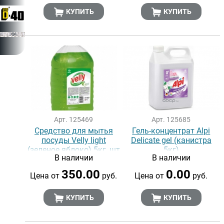
КУПИТЬ
КУПИТЬ
Арт. 125469
Арт. 125685
Средство для мытья
Гель-концентрат Alpi
посуды Velly light
Delicate gel (канистра
(зеленое яблоко) 5кг, шт
5кг)
В наличии
В наличии
350.00
0.00
Цена от
руб.
Цена от
руб.
КУПИТЬ
КУПИТЬ