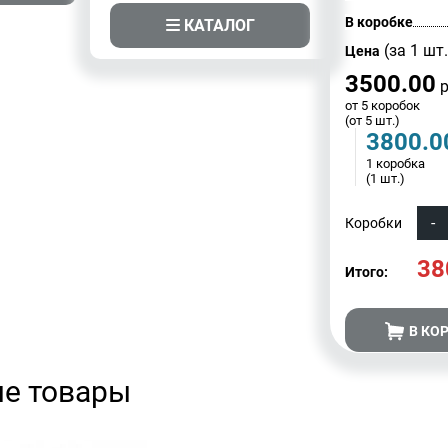
В коробке
КАТАЛОГ
(за 1 шт.
Цена
3500.00
р
от 5 коробок
(от 5 шт.)
3800.0
1 коробка
(1 шт.)
Коробки
38
Итого:
В КО
е товары