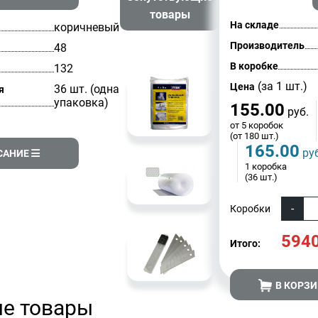
товары
На складе
коричневый
Производитель
48
В коробке
132
(за 1 шт.)
Цена
36 шт. (одна
я
упаковка)
155.00
руб.
от 5 коробок
(от 180 шт.)
165.00
руб
САНИЕ
1 коробка
(36 шт.)
Коробки
594
Итого:
В КОРЗ
е товары