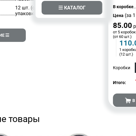
В коробке
КАТАЛОГ
12 шт. (одна
упаковка)
(за 1
Цена
85.00
р
от 5 коробок
ИЕ
(от 60 шт.)
110.
1 коробк
(12 шт.)
Коробки
Итого:
В
е товары