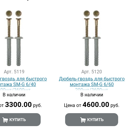
Арт. 5119
Арт. 5120
гвоздь для быстрого
Дюбель-гвоздь для быстрого
тажа SM-G 6/40
монтажа SM-G 6/60
200шт/3600шт
200шт/3600шт
В наличии
В наличии
3300.00
4600.00
от
руб.
Цена от
руб.
КУПИТЬ
КУПИТЬ