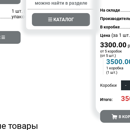
можно найти в разделе
На складе
1 шт. (одна
упаковка)
Производител
КАТАЛОГ
В коробке
(за 1 шт.
Цена
Е
3300.00
р
от 5 коробок
(от 5 шт.)
3500.0
1 коробка
(1 шт.)
Коробки
35
Итого:
В КО
е товары