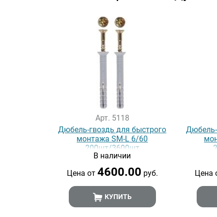
Арт. 5118
Дюбель-гвоздь для быстрого
Дюбель-
монтажа SM-L 6/60
мон
200шт/3600шт
В наличии
4600.00
Цена от
руб.
Цена 
КУПИТЬ