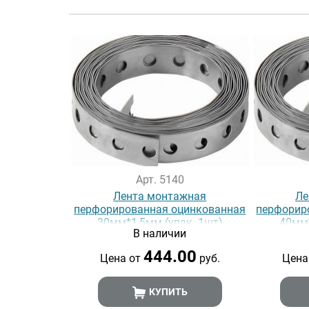
Арт. 5140
Лента монтажная
Ле
перфорированная оцинкованная
перфорир
30мм*1,5мм (упак. 1шт)
40мм*
В наличии
444.00
Цена от
руб.
Цена
КУПИТЬ