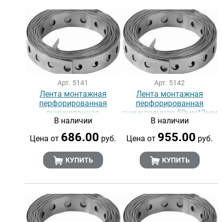
Арт. 5141
Арт. 5142
Лента монтажная
Лента монтажная
перфорированная
перфорированная
оцинкованная
оцинкованная 50мм*2мм
В наличии
В наличии
40мм*1,5мм (упак. 1шт)
(упак. 1шт)
686.00
955.00
Цена от
руб.
Цена от
руб.
КУПИТЬ
КУПИТЬ