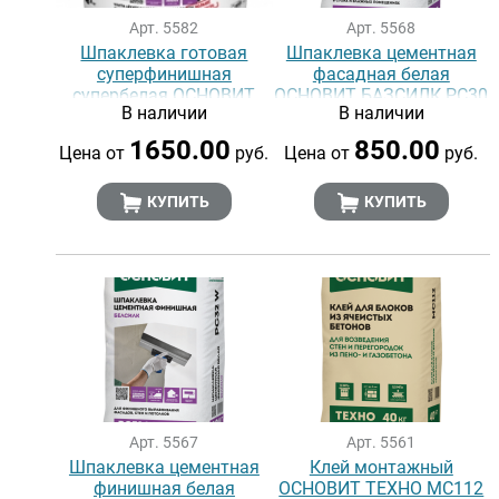
Арт. 5582
Арт. 5568
Шпаклевка готовая
Шпаклевка цементная
суперфинишная
фасадная белая
супербелая ОСНОВИТ
ОСНОВИТ БАЗСИЛК PC30
В наличии
В наличии
ЭЛИСИЛК PA39 W (16 кг)
MW
1650.00
850.00
Цена от
руб.
Цена от
руб.
КУПИТЬ
КУПИТЬ
Арт. 5567
Арт. 5561
Шпаклевка цементная
Клей монтажный
финишная белая
ОСНОВИТ ТЕХНО MC112