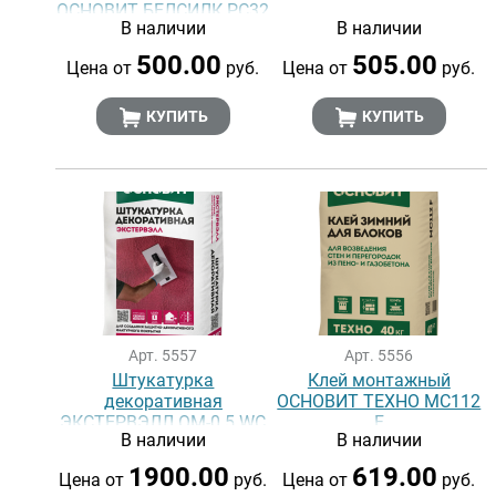
ОСНОВИТ БЕЛСИЛК РС32
В наличии
В наличии
W
500.00
505.00
Цена от
руб.
Цена от
руб.
КУПИТЬ
КУПИТЬ
Арт. 5557
Арт. 5556
Штукатурка
Клей монтажный
декоративная
ОСНОВИТ ТЕХНО MC112
ЭКСТЕРВЭЛЛ OM-0.5 WC
F
В наличии
В наличии
супербелая
1900.00
619.00
Цена от
руб.
Цена от
руб.