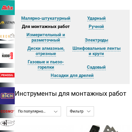
Малярно-штукатурный
Ударный
Для монтажных работ
Ручной
Измерительный и
разметочный
Электроды
Диски алмазные,
Шлифовальные ленты
отрезные
и круги
Газовые и пьезо-
горелки
Садовый
Насадки для дрелей
Инструменты для монтажных работ
По популярности
Фильтр