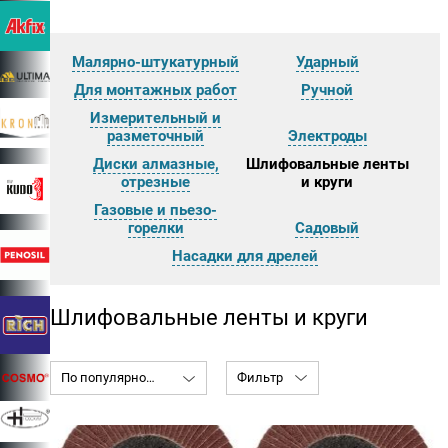
Малярно-штукатурный
Ударный
Для монтажных работ
Ручной
Измерительный и
разметочный
Электроды
Диски алмазные,
Шлифовальные ленты
отрезные
и круги
Газовые и пьезо-
горелки
Садовый
Насадки для дрелей
Шлифовальные ленты и круги
По популярности
Фильтр