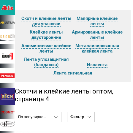
Скотч и клейкие ленты
Малярные клейкие
для упаковки
ленты
Клейкие ленты
Армированные клейкие
двусторонние
ленты
Алюминиевые клейкие
Металлизированная
ленты
клейкая лента
Лента углозащитная
(бандажка)
Изолента
Лента сигнальная
Скотчи и клейкие ленты оптом,
страница 4
По популярности
Фильтр