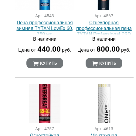
Арт. 4543
Арт. 4567
Пена профессиональная
Огнеупорная
зимняя TYTAN LowEx 60,
профессиональная пена
750 мл
TYTAN Professional PRO
В наличии
В наличии
В1, 750 мл
440.00
800.00
Цена от
руб.
Цена от
руб.
КУПИТЬ
КУПИТЬ
Арт. 4757
Арт. 4613
Огнестойкая
Монтажная