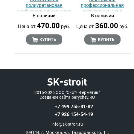
полиуретановая
профессиональная
профессиональная пена
всесезонная пена
В наличии
В наличии
EVERGREAT 65-B1
KRONBuild 65, 850 мл
FIRESTOP, 750 мл
470.00
360.00
Цена от
руб.
Цена от
руб.
КУПИТЬ
КУПИТЬ
2015-2026
ООО "Скотч-Герметик"
Создание сайта
barychev.RU
+7 499 755-81-82
+7 926 154-54-19
info@sk-stroit.ru
109144
,
г. Москва
,
ул. Твардовского, 11.