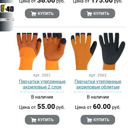
36.00
175.00
Цена от
руб.
Цена от
руб.
КУПИТЬ
КУПИТЬ
Арт. 3561
Арт. 3562
Перчатки утепленные
Перчатки утепленные
акриловые 2 слоя
акриловые облитые
вспененного латекса
вспененным латексом,
В наличии
В наличии
(утепленные)
1/4 (утепленные)
55.00
60.00
Цена от
руб.
Цена от
руб.
КУПИТЬ
КУПИТЬ