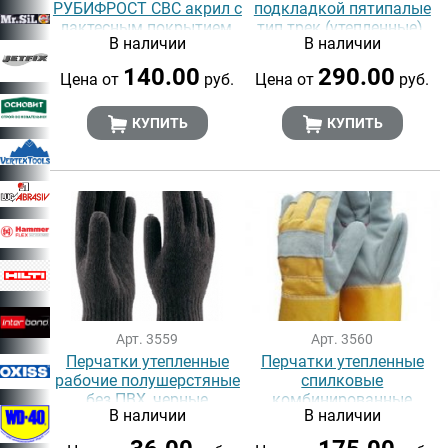
РУБИФРОСТ СВС акрил с
подкладкой пятипалые
лактесным покрытием,
тип трек (утепленные)
В наличии
В наличии
10 класс оранжевые
140.00
290.00
Цена от
руб.
Цена от
руб.
КУПИТЬ
КУПИТЬ
Арт. 3559
Арт. 3560
Перчатки утепленные
Перчатки утепленные
рабочие полушерстяные
спилковые
без ПВХ, черные
комбинированные
В наличии
В наличии
(утепленные)