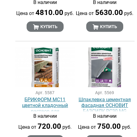
В наличии
В наличии
потолков ОСНОВИТ
и потолков ОСНОВИТ
UNIVITA STUDIO Lusso II
UNIVITA STUDIO Lusso I
4810.00
5630.00
Цена от
руб.
Цена от
руб.
КУПИТЬ
КУПИТЬ
Арт. 5587
Арт. 5569
БРИКФОРМ MC11
Шпаклевка цементная
цветной кладочный
фасадная ОСНОВИТ
раствор для
БАЗСИЛК PC30 MG
В наличии
В наличии
облицовочного кирпича
ОСНОВИТ
720.00
750.00
Цена от
руб.
Цена от
руб.