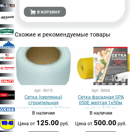
В КОРЗИНУ
Схожие и рекомендуемые товары
Арт. 9015
Арт. 9004
Сетка (серпянка)
Сетка фасадная SPA
строительная
050Е желтая 1х50м,
самоклеющаяся X-Glass
ячейка 5х5мм
В наличии
В наличии
100ммх45м
125.00
500.00
Цена от
руб.
Цена от
руб.