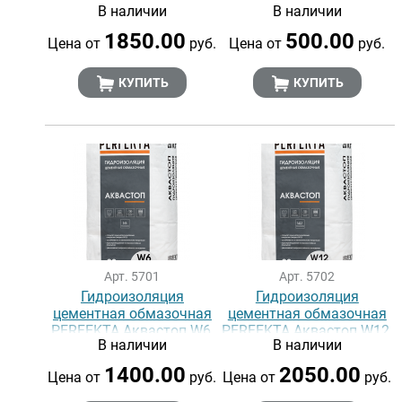
В наличии
В наличии
Паста, 16 кг
W
1850.00
500.00
Цена от
руб.
Цена от
руб.
КУПИТЬ
КУПИТЬ
Арт. 5701
Арт. 5702
Гидроизоляция
Гидроизоляция
цементная обмазочная
цементная обмазочная
PERFEKTA Аквастоп W6,
PERFEKTA Аквастоп W12,
В наличии
В наличии
20 кг
20 кг
1400.00
2050.00
Цена от
руб.
Цена от
руб.