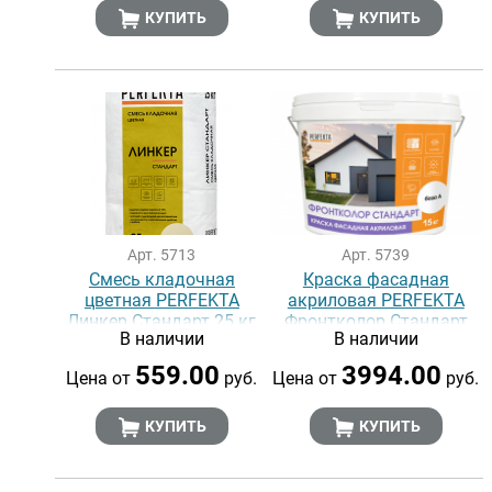
КУПИТЬ
КУПИТЬ
Арт. 5713
Арт. 5739
Смесь кладочная
Краска фасадная
цветная PERFEKTA
акриловая PERFEKTA
Линкер Стандарт 25 кг
Фронтколор Стандарт
В наличии
В наличии
база A, 15 кг
559.00
3994.00
Цена от
руб.
Цена от
руб.
КУПИТЬ
КУПИТЬ