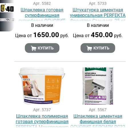
Арт. 5582
Арт. 5733
Шпаклевка готовая
Штукатурка цементная
суперфинишная
универсальная PERFEKTA
супербелая ОСНОВИТ
Фронтпро Стандарт, 25 кг
В наличии
В наличии
ЭЛИСИЛК PA39 W (16 кг)
1650.00
450.00
Цена от
руб.
Цена от
руб.
КУПИТЬ
КУПИТЬ
Арт. 5737
Арт. 5567
Шпаклевка полимерная
Шпаклевка цементная
готовая суперфинишная
финишная белая
PERFEKTA Максполимер
ОСНОВИТ БЕЛСИЛК РС32