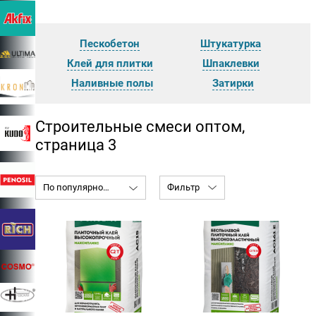
Пескобетон
Штукатурка
Клей для плитки
Шпаклевки
Наливные полы
Затирки
Cтроительные смеси оптом,
страница 3
По популярности
Фильтр