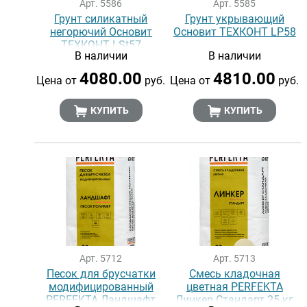
Арт. 5586
Арт. 5585
Грунт силикатный
Грунт укрывающий
негорючий Основит
Основит ТЕХКОНТ LP58
ТЕХКОНТ LSt57
В наличии
В наличии
4080.00
4810.00
Цена от
руб.
Цена от
руб.
КУПИТЬ
КУПИТЬ
Арт. 5712
Арт. 5713
Песок для брусчатки
Смесь кладочная
модифицированный
цветная PERFEKTA
PERFEKTA Ландшафт
Линкер Стандарт 25 кг