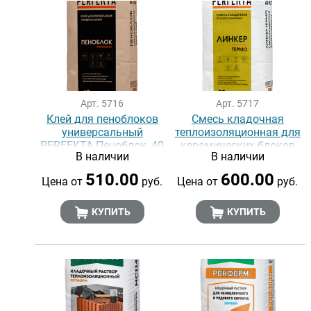
Арт. 5716
Арт. 5717
Клей для пеноблоков
Смесь кладочная
универсальный
теплоизоляционная для
PERFEKTA Пеноблок, 40
керамических блоков
В наличии
В наличии
кг
PERFEKTA Линкер Термо,
20 кг
510.00
600.00
Цена от
руб.
Цена от
руб.
КУПИТЬ
КУПИТЬ