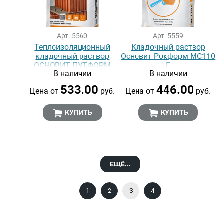
Арт. 5560
Арт. 5559
Теплоизоляционный
Кладочный раствор
кладочный раствор
Основит Рокформ МС110
ОСНОВИТ ПУТФОРМ
F
В наличии
В наличии
МС114
533.00
446.00
Цена от
руб.
Цена от
руб.
КУПИТЬ
КУПИТЬ
ЕЩЁ...
1
2
3
4