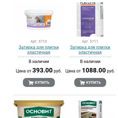
Арт. 5710
Арт. 5711
Затирка для плитки
Затирка для плитки
эластичная
эластичная
водоотталкивающая
водоотталкивающая
В наличии
В наличии
PERFEKTA Смартшов 2 кг
PERFEKTA Смартшов 20
кг
393.00
1088.00
Цена от
руб.
Цена от
руб.
КУПИТЬ
КУПИТЬ