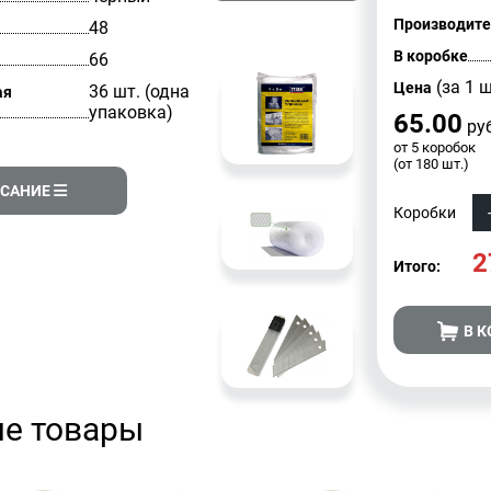
Производите
48
В коробке
66
(за 1 ш
Цена
36 шт. (одна
ая
упаковка)
65.00
руб
от 5 коробок
(от 180 шт.)
САНИЕ
Коробки
2
Итого:
В 
е товары