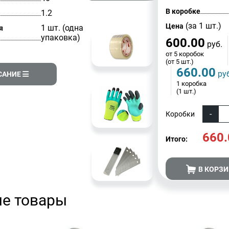
В коробке
1.2
(за 1 шт.)
Цена
1 шт. (одна
я
упаковка)
600.00
руб.
от 5 коробок
(от 5 шт.)
660.00
руб
САНИЕ
1 коробка
(1 шт.)
Коробки
660.
Итого:
В КОРЗ
е товары